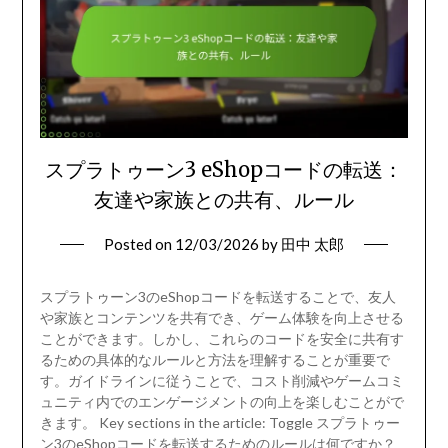
スプラトゥーン3 eShopコードの転送：
友達や家族との共有、ルール
Posted on
12/03/2026
by
田中 太郎
スプラトゥーン3のeShopコードを転送することで、友人
や家族とコンテンツを共有でき、ゲーム体験を向上させる
ことができます。しかし、これらのコードを安全に共有す
るための具体的なルールと方法を理解することが重要で
す。ガイドラインに従うことで、コスト削減やゲームコミ
ュニティ内でのエンゲージメントの向上を楽しむことがで
きます。 Key sections in the article: Toggle スプラトゥー
ン3のeShopコードを転送するためのルールは何ですか？