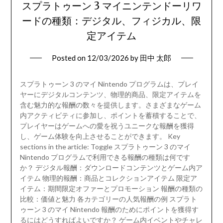
スプラトゥーン 3 マイニンテンドーリワ
ードの種類：デジタル、フィジカル、限
定アイテム
Posted on
12/03/2026
by
田中 太郎
スプラトゥーン 3 のマイ Nintendo プログラムは、プレイ
ヤーにデジタルコンテンツ、物理的商品、限定アイテムを
含む魅力的な報酬の数々を提供します。さまざまなゲーム
内アクティビティに参加し、ポイントを蓄積することで、
プレイヤーはゲームへの愛を祝うユニークな報酬を獲得
し、ゲーム体験を向上させることができます。 Key
sections in the article: Toggle スプラトゥーン 3 のマイ
Nintendo プログラムで利用できる報酬の種類は何です
か？ デジタル報酬：ダウンロードコンテンツとゲーム内ア
イテム 物理的報酬：商品とコレクションアイテム 限定ア
イテム：期間限定オファーとプロモーション 報酬の種類の
比較：価値と魅力 各カテゴリーの人気報酬の例 スプラト
ゥーン 3 のマイ Nintendo 報酬のためにポイントを獲得す
るにはどうすればよいですか？ ゲーム内イベントやチャレ