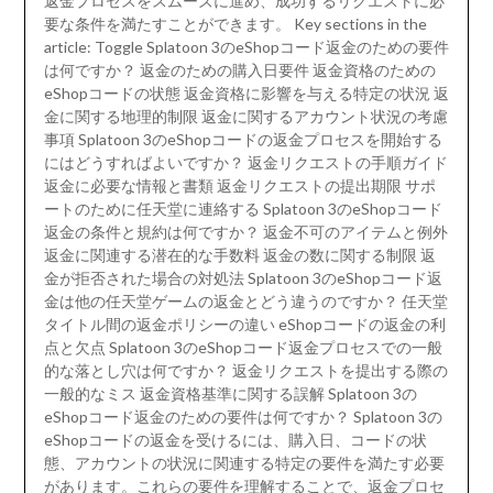
返金プロセスをスムーズに進め、成功するリクエストに必
要な条件を満たすことができます。 Key sections in the
article: Toggle Splatoon 3のeShopコード返金のための要件
は何ですか？ 返金のための購入日要件 返金資格のための
eShopコードの状態 返金資格に影響を与える特定の状況 返
金に関する地理的制限 返金に関するアカウント状況の考慮
事項 Splatoon 3のeShopコードの返金プロセスを開始する
にはどうすればよいですか？ 返金リクエストの手順ガイド
返金に必要な情報と書類 返金リクエストの提出期限 サポ
ートのために任天堂に連絡する Splatoon 3のeShopコード
返金の条件と規約は何ですか？ 返金不可のアイテムと例外
返金に関連する潜在的な手数料 返金の数に関する制限 返
金が拒否された場合の対処法 Splatoon 3のeShopコード返
金は他の任天堂ゲームの返金とどう違うのですか？ 任天堂
タイトル間の返金ポリシーの違い eShopコードの返金の利
点と欠点 Splatoon 3のeShopコード返金プロセスでの一般
的な落とし穴は何ですか？ 返金リクエストを提出する際の
一般的なミス 返金資格基準に関する誤解 Splatoon 3の
eShopコード返金のための要件は何ですか？ Splatoon 3の
eShopコードの返金を受けるには、購入日、コードの状
態、アカウントの状況に関連する特定の要件を満たす必要
があります。これらの要件を理解することで、返金プロセ