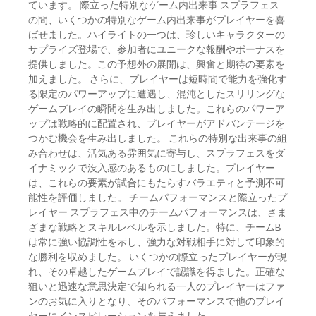
ています。 際立った特別なゲーム内出来事 スプラフェス
の間、いくつかの特別なゲーム内出来事がプレイヤーを喜
ばせました。ハイライトの一つは、珍しいキャラクターの
サプライズ登場で、参加者にユニークな報酬やボーナスを
提供しました。この予想外の展開は、興奮と期待の要素を
加えました。 さらに、プレイヤーは短時間で能力を強化す
る限定のパワーアップに遭遇し、混沌としたスリリングな
ゲームプレイの瞬間を生み出しました。これらのパワーア
ップは戦略的に配置され、プレイヤーがアドバンテージを
つかむ機会を生み出しました。 これらの特別な出来事の組
み合わせは、活気ある雰囲気に寄与し、スプラフェスをダ
イナミックで没入感のあるものにしました。プレイヤー
は、これらの要素が試合にもたらすバラエティと予測不可
能性を評価しました。 チームパフォーマンスと際立ったプ
レイヤー スプラフェス中のチームパフォーマンスは、さま
ざまな戦略とスキルレベルを示しました。特に、チームB
は常に強い協調性を示し、強力な対戦相手に対して印象的
な勝利を収めました。 いくつかの際立ったプレイヤーが現
れ、その卓越したゲームプレイで認識を得ました。正確な
狙いと迅速な意思決定で知られる一人のプレイヤーはファ
ンのお気に入りとなり、そのパフォーマンスで他のプレイ
ヤーにインスピレーションを与えました。…