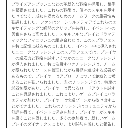
プライズアンブッシュなどの革新的な戦略を採用し、相手
を緊張させました。これらの戦術は、個々のスキルを示す
だけでなく、成功を収めるためのチームワークの重要性も
強調しました。 ファンはソーシャルメディアでこれらのエ
キサイティングな瞬間のクリップを共有し、イベントへの
興奮をさらに高めました。スキルフルなプレイとドラマテ
ィックなフィニッシュの組み合わせは、このスプラフェス
を特に記憶に残るものにしました。 イベント中に導入され
たユニークなチャレンジ このスプラフェスでは、プレイヤ
ーの適応力と戦略を試すいくつかのユニークなチャレンジ
が導入されました。特に注目すべきチャレンジは、チーム
が限られたリソースを管理しながら目標を達成する必要が
あるもので、プレイヤーはアプローチについて創造的に考
えることを強いられました。 別のチャレンジでは、特定の
武器制限があり、プレイヤーは異なるロードアウトを試す
ことを奨励されました。これにより、ゲームプレイにバラ
エティが加わり、プレイヤーは快適ゾーンから抜け出すこ
とができました。 これらのチャレンジはコミュニティから
好評を得て、イベントに深みを加え、プレイヤーがスキル
を磨くことを促しました。多くの参加者は、新しいゲーム
プレイのダイナミクスにより、より関与を感じたと報告し