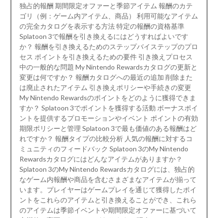
独占的報酬 期間限定オファーと季節アイテム 報酬のカテ
ゴリ（例：ゲーム内アイテム、商品） 利用可能なアイテム
の完全カタログを表示する方法 特定の報酬の資格基準
Splatoon 3で報酬を引き換えるにはどうすればよいです
か？ 報酬を引き換えるためのステップバイステップのプロ
セス ポイントを引き換えるための要件 引き換えプロセス
中の一般的な問題 My Nintendo Rewardsカタログの更新と
変更は何ですか？ 報酬カタログへの最近の追加 削除また
は廃止されたアイテム 引き換えポリシーや手続きの変更
My Nintendo Rewardsのポイントをどのように獲得できま
すか？ Splatoon 3でポイントを獲得する活動 ボーナスポイ
ントを提供するプロモーションやイベント ポイントの有効
期限ポリシーと管理 Splatoon 3で最も価値のある報酬はど
れですか？ 報酬タイプの比較分析 人気の報酬に対するコ
ミュニティのフィードバック Splatoon 3のMy Nintendo
Rewardsカタログにはどんなアイテムがありますか？
Splatoon 3のMy Nintendo Rewardsカタログには、独占的
なゲーム内報酬や商品を含むさまざまなアイテムが揃って
います。プレイヤーはゲームプレイを通じて獲得したポイ
ントをこれらのアイテムと引き換えることができ、これら
のアイテムは季節イベントや期間限定オファーに基づいて