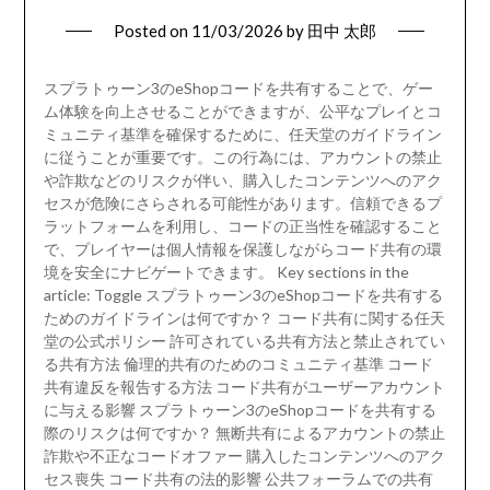
Posted on
11/03/2026
by
田中 太郎
スプラトゥーン3のeShopコードを共有することで、ゲー
ム体験を向上させることができますが、公平なプレイとコ
ミュニティ基準を確保するために、任天堂のガイドライン
に従うことが重要です。この行為には、アカウントの禁止
や詐欺などのリスクが伴い、購入したコンテンツへのアク
セスが危険にさらされる可能性があります。信頼できるプ
ラットフォームを利用し、コードの正当性を確認すること
で、プレイヤーは個人情報を保護しながらコード共有の環
境を安全にナビゲートできます。 Key sections in the
article: Toggle スプラトゥーン3のeShopコードを共有する
ためのガイドラインは何ですか？ コード共有に関する任天
堂の公式ポリシー 許可されている共有方法と禁止されてい
る共有方法 倫理的共有のためのコミュニティ基準 コード
共有違反を報告する方法 コード共有がユーザーアカウント
に与える影響 スプラトゥーン3のeShopコードを共有する
際のリスクは何ですか？ 無断共有によるアカウントの禁止
詐欺や不正なコードオファー 購入したコンテンツへのアク
セス喪失 コード共有の法的影響 公共フォーラムでの共有