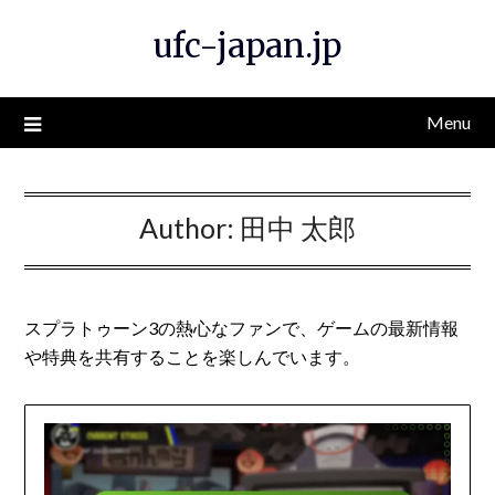
Skip
ufc-japan.jp
to
content
Menu
Author:
田中 太郎
スプラトゥーン3の熱心なファンで、ゲームの最新情報
や特典を共有することを楽しんでいます。