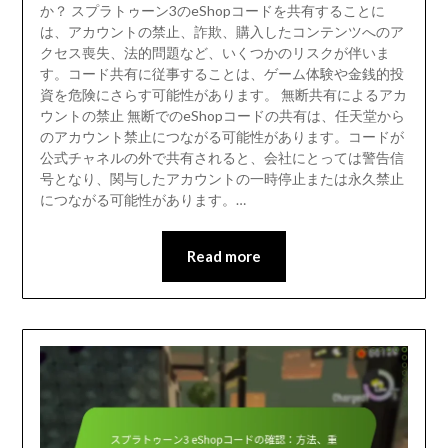
か？ スプラトゥーン3のeShopコードを共有することに
は、アカウントの禁止、詐欺、購入したコンテンツへのア
クセス喪失、法的問題など、いくつかのリスクが伴いま
す。コード共有に従事することは、ゲーム体験や金銭的投
資を危険にさらす可能性があります。 無断共有によるアカ
ウントの禁止 無断でのeShopコードの共有は、任天堂から
のアカウント禁止につながる可能性があります。コードが
公式チャネルの外で共有されると、会社にとっては警告信
号となり、関与したアカウントの一時停止または永久禁止
につながる可能性があります。…
Read more