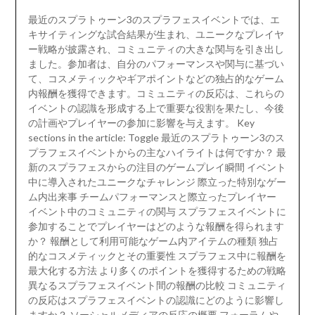
最近のスプラトゥーン3のスプラフェスイベントでは、エ
キサイティングな試合結果が生まれ、ユニークなプレイヤ
ー戦略が披露され、コミュニティの大きな関与を引き出し
ました。参加者は、自分のパフォーマンスや関与に基づい
て、コスメティックやギアポイントなどの独占的なゲーム
内報酬を獲得できます。コミュニティの反応は、これらの
イベントの認識を形成する上で重要な役割を果たし、今後
の計画やプレイヤーの参加に影響を与えます。 Key
sections in the article: Toggle 最近のスプラトゥーン3のス
プラフェスイベントからの主なハイライトは何ですか？ 最
新のスプラフェスからの注目のゲームプレイ瞬間 イベント
中に導入されたユニークなチャレンジ 際立った特別なゲー
ム内出来事 チームパフォーマンスと際立ったプレイヤー
イベント中のコミュニティの関与 スプラフェスイベントに
参加することでプレイヤーはどのような報酬を得られます
か？ 報酬として利用可能なゲーム内アイテムの種類 独占
的なコスメティックとその重要性 スプラフェス中に報酬を
最大化する方法 より多くのポイントを獲得するための戦略
異なるスプラフェスイベント間の報酬の比較 コミュニティ
の反応はスプラフェスイベントの認識にどのように影響し
ますか？ ソーシャルメディアの反応の概要 フォーラムや