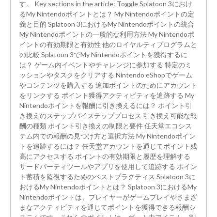
す。 Key sections in the article: Toggle Splatoon 3におけ
るMy Nintendoポイントとは？ My Nintendoポイントの定
義と目的 Splatoon 3におけるMy Nintendoポイントの統合
My Nintendoポイントの一般的な利用方法 My Nintendoポ
イントの有効期限と有効性 他のロイヤルティプログラムと
の比較 Splatoon 3でMy Nintendoポイントを獲得するに
は？ ゲーム内イベントやチャレンジに参加する 特定のミ
ッションやタスクをクリアする Nintendo eShopでゲーム
やコンテンツを購入する 追加ポイントのためにアカウント
をリンクする ポイント獲得アクティビティを追跡する My
Nintendoポイントを報酬に引き換えるには？ ポイント引
き換えのステップバイステッププロセス 引き換え可能な報
酬の種類 ポイント引き換えの制限と要件 任天堂エコシス
テム内での報酬の見つけ方と選択方法 My Nintendoポイン
トを追跡するには？ 任天堂アカウントを通じてポイント残
高にアクセスする ポイントの有効期限と履歴を理解する
サードパーティツールやアプリを使用して追跡する ポイン
ト蓄積を監視するためのベストプラクティス Splatoon 3に
おけるMy Nintendoポイントとは？ Splatoon 3におけるMy
Nintendoポイントは、プレイヤーがゲームプレイやさまざ
まなアクティビティを通じてポイントを獲得できる報酬シ