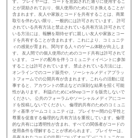
す。 プレイヤーは、コードを意図された通りに使用するこ
とが奨励されており、個人使用のために引き換えることが
含まれます。友人や家族とコードを共有することは、商業
取引を伴わない限り、一般的には許可されています。 許可
されている共有方法と禁止されている共有方法 許可されて
いる方法には、報酬を期待せずに親しい友人や家族とコー
ドを共有することが含まれます。これにより、コミュニテ
ィの感覚が育まれ、関与する人々のゲーム体験が向上しま
す。 友人間での個人使用のためのコード共有は許可されて
います。 コードの配布を伴うコミュニティイベントに参加
することは許可されています。 禁止されている方法には、
オンラインでのコード販売や、ソーシャルメディアプラッ
トフォームでの公開共有が含まれます。これらの活動に従
事すると、アカウントの禁止などの深刻な結果を招く可能
性があります。 利益のためにeShopコードを販売しないで
ください。 公共のフォーラムやソーシャルメディアにコー
ドを投稿しないでください。 倫理的共有のためのコミュニ
ティ基準 ゲームコミュニティは、プレイヤー間の公平性と
尊重を促進する倫理的な共有方法を重視しています。倫理
的な共有には透明性が含まれ、すべての関係者がコードの
使用条件を理解することが求められます。 プレイヤーは、
共有されたコードの出所についてオープンにコミュニケー