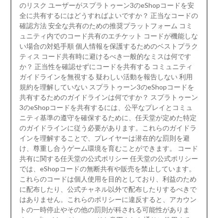
のリスク ユーザーがスプラトゥーン3のeShopコードを安
全に共有するにはどうすればよいですか？ 正当なコードの
確認方法 安全な共有のための推奨プラットフォーム コミ
ュニティ内でのコード共有のエチケット コードが機能しな
い場合の対処手順 個人情報を保護するためのベストプラク
ティス コード共有時に避けるべき一般的なミスは何です
か？ 正当性を確認せずにコードを共有する コミュニティ
ガイドラインを無視する 疑わしい活動を報告しない 利用
規約を理解していない スプラトゥーン3のeShopコードを
共有するためのガイドラインは何ですか？ スプラトゥーン
3のeShopコードを共有するには、公平なプレイとコミュ
ニティ基準の遵守を確保するために、任天堂が定めた特定
のガイドラインに従う必要があります。これらのガイドラ
インを理解することで、プレイヤーは潜在的な罰則を避
け、尊重し合うゲーム環境を育むことができます。 コード
共有に関する任天堂の公式ポリシー 任天堂の公式ポリシー
では、eShopコードの無断共有や販売を禁止しています。
これらのコードは個人使用を目的としており、利益のため
に配布したり、公式チャネル以外で配布したりするべきで
はありません。これらのポリシーに違反すると、アカウン
トの一時停止やその他の罰則が科される可能性がありま