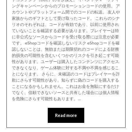
ングキャンペーンからのプロモーションコードの使用。 ア
カウントやプラットフォーム間でのコードの転送。 友人や
家族からのギフトとして受け取ったコード。 これらのシナ
リオのそれぞれは、コードが有効であり、以前に使用され
ていないことを確認する必要があります。プレイヤーは特
に非公式なソースからコードを受け取る際には注意が必要
です。 eShopコードを確認しないリスク eShopコードを確
認しないことは、無効または期限切れのコードによる財務
的損失の可能性を含むいくつかのリスクを引き起こす可能
性があります。ユーザーは購入したコンテンツにアクセス
できなくなり、ゲーム体験に対する不満や不満を感じるこ
とになります。 さらに、未確認のコードはプレイヤーを詐
欺にさらす可能性があり、知らずに偽のコードを購入する
ことになるかもしれません。これはお金を無駄にするだけ
でなく、信頼できないソースと共有した場合には個人情報
を危険にさらす可能性もあります。…
Read more