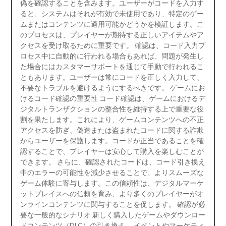
偽を確認することを含みます。ユーザーがコードを入力す
ると、システムはそれが有効で未使用であり、特定のゲー
ムまたはコンテンツに適用可能かどうかを検証します。こ
のプロセスは、プレイヤーが期待する正しいアイテムやア
クセスを受け取るために重要です。 確認は、コード入力プ
ロセス中に自動的に行われる場合もあれば、問題が発生し
た場合にはカスタマーサポートを通じて手動で行われるこ
ともあります。ユーザーは常にコードを正しく入力して、
不要なトラブルを避けるようにするべきです。 ゲームにお
けるコード確認の重要性 コード確認は、ゲームにおけるデ
ジタルトランザクションの整合性を維持する上で重要な役
割を果たします。これにより、ゲームコンテンツへの不正
アクセスを防ぎ、偽造または盗まれたコードに関する詐欺
からユーザーを保護します。コードが正当であることを確
認することで、プレイヤーは安心して購入を楽しむことが
できます。 さらに、確認されたコードは、コード引き換え
中のエラーの可能性を減少させることで、よりスムーズな
ゲーム体験に寄与します。この信頼性は、デジタルマーケ
ットプレイスへの信頼を育み、より多くのプレイヤーがオ
ンラインコンテンツに関与することを促します。 確認が必
要な一般的なシナリオ 新しく購入したゲームやダウンロー
ドコンテンツ（DLC）の引き換え。 イベントやマーケティ