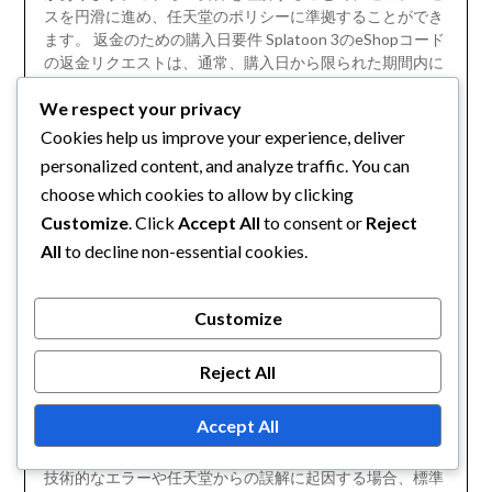
スを円滑に進め、任天堂のポリシーに準拠することができ
ます。 返金のための購入日要件 Splatoon 3のeShopコード
の返金リクエストは、通常、購入日から限られた期間内に
行う必要があります。一般的に、この期間は購入日から約
We respect your privacy
30日ですが、地域のポリシーによって異なる場合がありま
す。 返金を開始するには、ユーザーは購入の正確な日付を
Cookies help us improve your experience, deliver
確認し、許可された期間内であることを確認する必要があ
personalized content, and analyze traffic. You can
ります。レシートやデジタル確認書を保管しておくこと
choose which cookies to allow by clicking
が、このプロセスに役立ちます。 返金資格のためのeShop
Customize
. Click
Accept All
to consent or
Reject
コードの状態 eShopコードの状態は、返金資格を決定する
上で重要な役割を果たします。引き換え済みまたは部分的
All
to decline non-essential cookies.
に使用されたコードは、一般的に返金の対象外となりま
す。 返金を受けるには、コードが未使用で元の状態である
必要があります。コードが損傷している場合や改ざんされ
Customize
ている場合、返金の対象外となる可能性があります。 返金
資格に影響を与える特定の状況 Splatoon 3のeShopコード
Reject All
の返金資格に影響を与える特定の特別な状況があります。
たとえば、コードがプロモーションバンドルの一部として
Accept All
購入された場合や特別なイベント中に購入された場合、異
なるルールが適用されることがあります。 さらに、購入が
技術的なエラーや任天堂からの誤解に起因する場合、標準