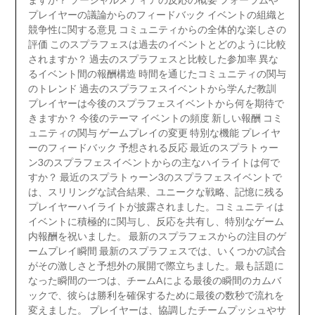
プレイヤーの議論からのフィードバック イベントの組織と
競争性に関する意見 コミュニティからの全体的な楽しさの
評価 このスプラフェスは過去のイベントとどのように比較
されますか？ 過去のスプラフェスと比較した参加率 異な
るイベント間の報酬構造 時間を通じたコミュニティの関与
のトレンド 過去のスプラフェスイベントから学んだ教訓
プレイヤーは今後のスプラフェスイベントから何を期待で
きますか？ 今後のテーマ イベントの頻度 新しい報酬 コミ
ュニティの関与 ゲームプレイの変更 特別な機能 プレイヤ
ーのフィードバック 予想される反応 最近のスプラトゥー
ン3のスプラフェスイベントからの主なハイライトは何で
すか？ 最近のスプラトゥーン3のスプラフェスイベントで
は、スリリングな試合結果、ユニークな戦略、記憶に残る
プレイヤーハイライトが披露されました。コミュニティは
イベントに積極的に関与し、反応を共有し、特別なゲーム
内報酬を祝いました。 最新のスプラフェスからの注目のゲ
ームプレイ瞬間 最新のスプラフェスでは、いくつかの試合
がその激しさと予想外の展開で際立ちました。最も話題に
なった瞬間の一つは、チームAによる最後の瞬間のカムバ
ックで、彼らは勝利を確保するために最後の数秒で流れを
変えました。 プレイヤーは、協調したチームプッシュやサ