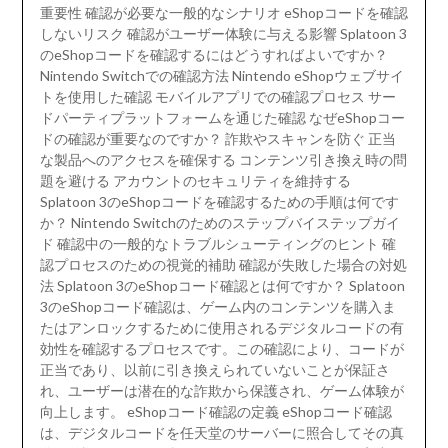
重要性 確認が必要な一般的なシナリオ eShopコードを確認
しないリスク 確認がユーザー体験に与える影響 Splatoon 3
のeShopコードを確認するにはどうすればよいですか？
Nintendo Switchでの確認方法 Nintendo eShopウェブサイ
トを使用した確認 モバイルアプリでの確認プロセス サー
ドパーティプラットフォームを通じた確認 なぜeShopコー
ドの確認が重要なのですか？ 詐欺やスキャンを防ぐ 正当
な製品へのアクセスを確保する コンテンツ引き換え時の問
題を避ける アカウントのセキュリティを維持する
Splatoon 3のeShopコードを確認するための手順は何です
か？ Nintendo Switchのためのステップバイステップガイ
ド 確認中の一般的なトラブルシューティングのヒント 確
認プロセスのための視覚的補助 確認が失敗した場合の対処
法 Splatoon 3のeShopコード確認とは何ですか？ Splatoon
3のeShopコード確認は、ゲーム内のコンテンツを購入ま
たはアンロックするために使用されるデジタルコードの有
効性を確認するプロセスです。この確認により、コードが
正当であり、以前に引き換えられていないことが保証さ
れ、ユーザーは潜在的な詐欺から保護され、ゲーム体験が
向上します。 eShopコード確認の定義 eShopコード確認
は、デジタルコードを任天堂のサーバーに照合してその真