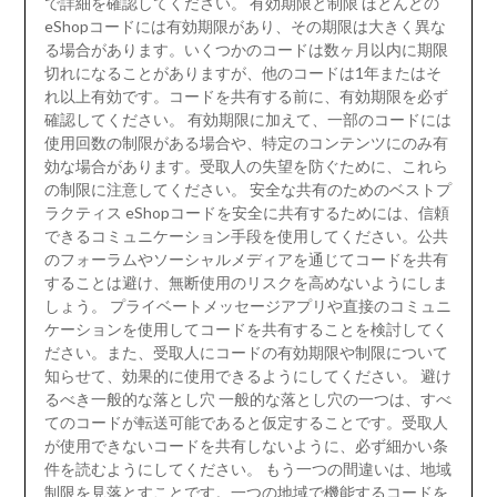
で詳細を確認してください。 有効期限と制限 ほとんどの
eShopコードには有効期限があり、その期限は大きく異な
る場合があります。いくつかのコードは数ヶ月以内に期限
切れになることがありますが、他のコードは1年またはそ
れ以上有効です。コードを共有する前に、有効期限を必ず
確認してください。 有効期限に加えて、一部のコードには
使用回数の制限がある場合や、特定のコンテンツにのみ有
効な場合があります。受取人の失望を防ぐために、これら
の制限に注意してください。 安全な共有のためのベストプ
ラクティス eShopコードを安全に共有するためには、信頼
できるコミュニケーション手段を使用してください。公共
のフォーラムやソーシャルメディアを通じてコードを共有
することは避け、無断使用のリスクを高めないようにしま
しょう。 プライベートメッセージアプリや直接のコミュニ
ケーションを使用してコードを共有することを検討してく
ださい。また、受取人にコードの有効期限や制限について
知らせて、効果的に使用できるようにしてください。 避け
るべき一般的な落とし穴 一般的な落とし穴の一つは、すべ
てのコードが転送可能であると仮定することです。受取人
が使用できないコードを共有しないように、必ず細かい条
件を読むようにしてください。 もう一つの間違いは、地域
制限を見落とすことです。一つの地域で機能するコードを