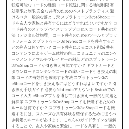
転送可能なコードの種類 コード転送に関する地域制限 有
効期限と制限 安全な共有のためのベストプラクティス 避
けるべき一般的な落とし穴 スプラトゥーン3のeShopコー
ドを友人や家族と共有するにはどうすればよいですか？ コ
ード共有のステップバイステッププロセス コード共有の方
法（デジタル対物理） コード共有のためのツールとプラッ
トフォーム スプラトゥーン3のeShopコードを共有するこ
との利点は何ですか？ コード共有によるコスト削減 共有
コンテンツによるゲーム体験の向上 コミュニティのエンゲ
ージメントとマルチプレイヤーの利点 どのスプラトゥーン
3のeShopコードが引き換え可能ですか？ ギフトカードと
ダウンロードコンテンツコードの違い コード引き換えの制
限 コードの有効性を確認する方法 スプラトゥーン3の
eShopコードを引き換えるにはどうすればよいですか？ 引
き換え手順ガイド 必要なNintendoアカウント Switchでの
コード入力 eShopアプリを通じて引き換え 一般的な問題と
解決策 スプラトゥーン3のeShopコードを転送するための
ルールは何ですか？ スプラトゥーン3のeShopコードを転
送するには、スムーズな共有体験を確保するために従うべ
き特定のルールがあります。これらのガイドラインを理解
することで、友人や家族と安全にコードを共有し、一般的