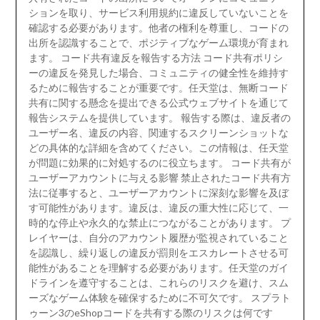
ションを取り、サービス利用規約に違反していないことを
確認する必要があります。他者の権利を尊重し、コードの
出所を認識することで、ポジティブなゲーム環境が育まれ
ます。 コード共有違反を報告する方法 コード共有ポリシ
ーの違反を発見した場合、コミュニティの健全性を維持す
るために報告することが重要です。任天堂は、無断コード
共有に関する懸念を提出できる公式ウェブサイトを通じて
報告システムを提供しています。 報告する際は、違反者の
ユーザー名、違反の内容、関連するスクリーンショットな
どの具体的な詳細を含めてください。この情報は、任天堂
が問題に効果的に対処するのに役立ちます。 コード共有が
ユーザーアカウントに与える影響 禁止されたコード共有方
法に従事すると、ユーザーアカウントに深刻な影響を及ぼ
す可能性があります。違反は、違反の重大性に応じて、一
時的な停止や永久的な禁止につながることがあります。 プ
レイヤーは、自分のアカウント履歴が監視されていること
を認識し、繰り返しの違反が罰則をエスカレートさせる可
能性があることを理解する必要があります。任天堂のガイ
ドラインを遵守することは、これらのリスクを避け、スム
ーズなゲーム体験を確保するために不可欠です。 スプラト
ゥーン3のeShopコードを共有する際のリスクは何です