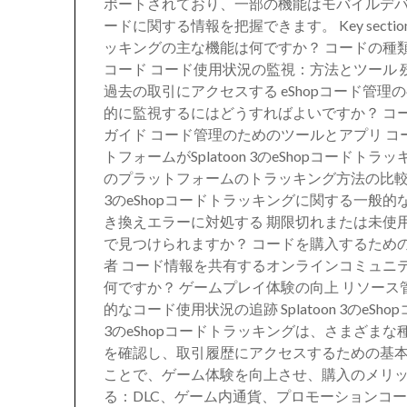
ポートされており、一部の機能はモバイルデ
ードに関する情報を把握できます。 Key sections in th
ッキングの主な機能は何ですか？ コードの種
コード コード使用状況の監視：方法とツール 
過去の取引にアクセスする eShopコード管理のベス
的に監視するにはどうすればよいですか？ コ
ガイド コード管理のためのツールとアプリ コ
トフォームがSplatoon 3のeShopコードトラッ
のプラットフォームのトラッキング方法の比較 モ
3のeShopコードトラッキングに関する一般
き換えエラーに対処する 期限切れまたは未使用のコー
で見つけられますか？ コードを購入するため
者 コード情報を共有するオンラインコミュニティ S
何ですか？ ゲームプレイ体験の向上 リソース
的なコード使用状況の追跡 Splatoon 3のeSh
3のeShopコードトラッキングは、さまざま
を確認し、取引履歴にアクセスするための基
ことで、ゲーム体験を向上させ、購入のメリッ
る：DLC、ゲーム内通貨、プロモーションコード 