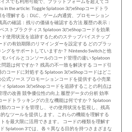
バイスでも利用可能で、プラットフォームを超えてコ
e article: Toggle Splatoon 3のeShopコードトラ
類を理解する：DLC、ゲーム内通貨、プロモーション
残高の確認：残りの価値を確認する方法 履歴の表示：
トプラクティス Splatoon 3のeShopコードを効果
ード使用状況を追跡するためのステップバイステップ
ードの有効期限のリマインダーを設定する どのプラッ
キングをサポートしていますか？ Nintendo Switchと他
バイルとコンソールのコード管理の違い Splatoon
的な問題は何ですか？ 残高の不一致を解決する コード引
ドに対処する Splatoon 3のeShopコードはどこ
の公式ソース プロモーションコードを提供する小売業
platoon 3のeShopコードを追跡することの利点は
管理の改善 競争優位性の向上 履歴データの分析 効率
opコードトラッキングの主な機能は何ですか？ Splatoon
な種類のコードを管理し、その使用状況を監視し、残高
本的なツールを提供します。これらの機能を理解する
トを最大限に活用できます。 コードの種類を理解す
Splatoon 3では、各々異なる目的を持つさまざまな