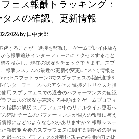
ラフェス報酬トラッキング：
ータスの確認、更新情報
02/2026
by
田中 太郎
追跡することが、進捗を監視し、ゲームプレイ体験を
ーから報酬追跡インターフェースにアクセスすること
目標を設定し、現在の状況をチェックできます。スプ
に、報酬システムの最近の更新や変更について情報を
rticle: Toggle スプラトゥーン3でスプラフェスの報酬進捗を
跡インターフェースへのアクセス 進捗メトリクスと指
の使用 スプラフェスでの過去のパフォーマンスの確認
プラフェスの状況を確認する手順は？ ゲームプロフィ
タス指標の解釈 スプラフェス中のリアルタイム更新へ
グの確認 チームのパフォーマンスが個人の報酬に与え
新情報にはどのようなものがありますか？ 報酬システ
れた新機能 今後のスプラフェスに関する開発者の発表
ク 過去のスプラフェスの報酬と現在の提供内容の比