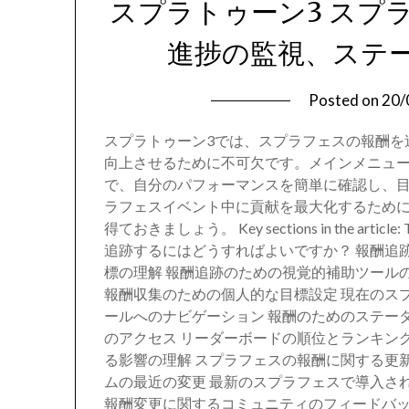
スプラトゥーン3 スプ
進捗の監視、ステ
Posted on
20/
スプラトゥーン3では、スプラフェスの報酬を
向上させるために不可欠です。メインメニュ
で、自分のパフォーマンスを簡単に確認し、
ラフェスイベント中に貢献を最大化するため
得ておきましょう。 Key sections in the a
追跡するにはどうすればよいですか？ 報酬追
標の理解 報酬追跡のための視覚的補助ツール
報酬収集のための個人的な目標設定 現在のス
ールへのナビゲーション 報酬のためのステー
のアクセス リーダーボードの順位とランキン
る影響の理解 スプラフェスの報酬に関する更
ムの最近の変更 最新のスプラフェスで導入さ
報酬変更に関するコミュニティのフィードバッ