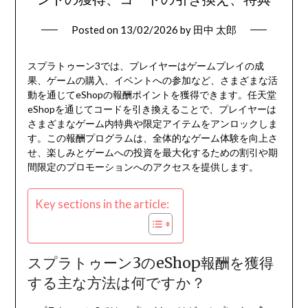
Posted on
13/02/2026
by
田中 太郎
スプラトゥーン3では、プレイヤーはゲームプレイの成
果、ゲームの購入、イベントへの参加など、さまざまな活
動を通じてeShopの報酬ポイントを獲得できます。任天堂
eShopを通じてコードを引き換えることで、プレイヤーは
さまざまなゲーム内特典や限定アイテムをアンロックしま
す。この報酬プログラムは、全体的なゲーム体験を向上さ
せ、楽しみとゲームへの投資を最大化するための割引や期
間限定のプロモーションへのアクセスを提供します。
Key sections in the article:
スプラトゥーン3のeShop報酬を獲得
する主な方法は何ですか？