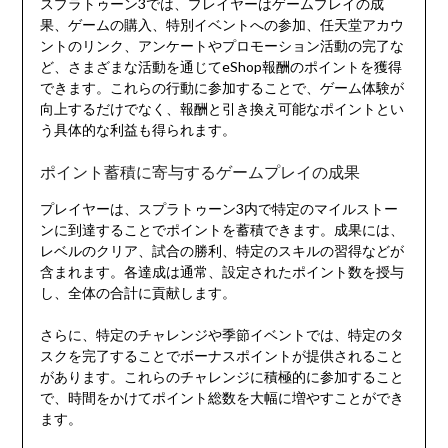
スプラトゥーン3では、プレイヤーはゲームプレイの成
果、ゲームの購入、特別イベントへの参加、任天堂アカウ
ントのリンク、アンケートやプロモーション活動の完了な
ど、さまざまな活動を通じてeShop報酬のポイントを獲得
できます。これらの行動に参加することで、ゲーム体験が
向上するだけでなく、報酬と引き換え可能なポイントとい
う具体的な利益も得られます。
ポイント蓄積に寄与するゲームプレイの成果
プレイヤーは、スプラトゥーン3内で特定のマイルストー
ンに到達することでポイントを蓄積できます。成果には、
レベルのクリア、試合の勝利、特定のスキルの習得などが
含まれます。各達成は通常、設定されたポイント数を授与
し、全体の合計に貢献します。
さらに、特定のチャレンジや季節イベントでは、特定のタ
スクを完了することでボーナスポイントが提供されること
があります。これらのチャレンジに積極的に参加すること
で、時間をかけてポイント総数を大幅に増やすことができ
ます。