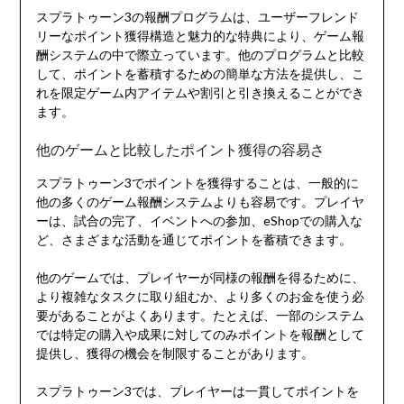
スプラトゥーン3の報酬プログラムは、ユーザーフレンド
リーなポイント獲得構造と魅力的な特典により、ゲーム報
酬システムの中で際立っています。他のプログラムと比較
して、ポイントを蓄積するための簡単な方法を提供し、こ
れを限定ゲーム内アイテムや割引と引き換えることができ
ます。
他のゲームと比較したポイント獲得の容易さ
スプラトゥーン3でポイントを獲得することは、一般的に
他の多くのゲーム報酬システムよりも容易です。プレイヤ
ーは、試合の完了、イベントへの参加、eShopでの購入な
ど、さまざまな活動を通じてポイントを蓄積できます。
他のゲームでは、プレイヤーが同様の報酬を得るために、
より複雑なタスクに取り組むか、より多くのお金を使う必
要があることがよくあります。たとえば、一部のシステム
では特定の購入や成果に対してのみポイントを報酬として
提供し、獲得の機会を制限することがあります。
スプラトゥーン3では、プレイヤーは一貫してポイントを