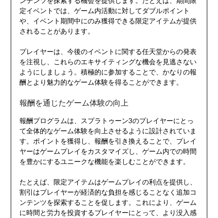
ンテンツを探索する機会を提供します。たとえば、期間限
定イベントでは、ゲーム内活動に対してダブルポイント
や、イベント期間中にのみ獲得できる限定アイテムが提供
されることがあります。
プレイヤーは、今後のイベントに関する任天堂からの発表
を注視し、これらのエキサイティングな機会を見逃さない
ようにしましょう。積極的に参加することで、かなりの報
酬とより魅力的なゲーム体験を得ることができます。
報酬を通じたゲーム体験の向上
報酬プログラムは、スプラトゥーン3のプレイヤーにとっ
て全体的なゲーム体験を向上させるように設計されていま
す。ポイントを獲得し、報酬を引き換えることで、プレイ
ヤーはゲームプレイをカスタマイズし、ゲーム内での時間
を豊かにするユニークな機能を楽しむことができます。
たとえば、限定アイテムはゲームプレイの利点を提供し、
割引はプレイヤーが経済的な負担を感じることなく追加コ
ンテンツを探索することを促します。これにより、ゲーム
に時間と労力を投資するプレイヤーにとって、より没入感