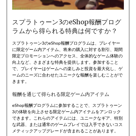
スプラトゥーン3のeShop報酬プログ
ラムから得られる特典は何ですか？
スプラトゥーン3のeShop報酬プログラムは、プレイヤー
に限定ゲーム内アイテム、将来の購入に対する割引、期間
限定プロモーションへのアクセス、全体的なゲーム体験の
向上など、さまざまな特典を提供します。参加すること
で、プレイヤーはゲームへの楽しみと投資を最大化し、ゲ
ームのニーズに合わせたユニークな報酬を楽しむことがで
きます。
報酬を通じて得られる限定ゲーム内アイテム
eShop報酬プログラムに参加することで、スプラトゥーン
3の体験を向上させる限定ゲーム内アイテムをアンロック
できます。これらのアイテムには、ユニークなギア、特別
な武器、または通常のゲームプレイでは入手できないコス
メティックアップグレードが含まれることがあります。