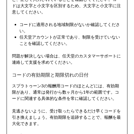
ドは大文字と小文字を区別するため、大文字と小文字に注
意してください。
コードに適用される地域制限がないか確認してくださ
い。
任天堂アカウントが正常であり、制限を受けていない
ことを確認してください。
問題が解決しない場合は、任天堂のカスタマーサポートに
連絡して支援を求めてください。
コードの有効期限と期限切れの日付
スプラトゥーン3の報酬用コードのほとんどには、有効期
限があり、通常は発行から数ヶ月から1年の範囲です。コ
ードに関連する具体的な条件を常に確認してください。
見逃さないように、受け取ったらできるだけ早くコードを
引き換えましょう。有効期限を追跡することで、報酬を最
大化できます。