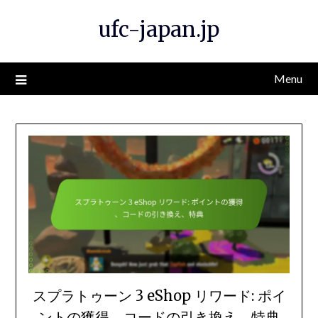
Skip
ufc-japan.jp
to
content
Menu
スプラトゥーン 3 eShop リワード: ポイ
ントの獲得、コードの引き換え、特典