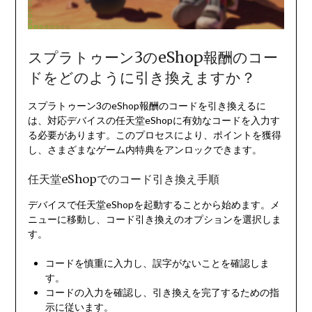
スプラトゥーン3のeShop報酬のコー
ドをどのように引き換えますか？
スプラトゥーン3のeShop報酬のコードを引き換えるに
は、対応デバイスの任天堂eShopに有効なコードを入力す
る必要があります。このプロセスにより、ポイントを獲得
し、さまざまなゲーム内特典をアンロックできます。
任天堂eShopでのコード引き換え手順
デバイスで任天堂eShopを起動することから始めます。メ
ニューに移動し、コード引き換えのオプションを選択しま
す。
コードを慎重に入力し、誤字がないことを確認しま
す。
コードの入力を確認し、引き換えを完了するための指
示に従います。