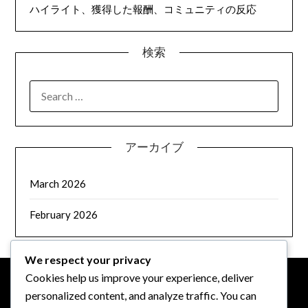
ハイライト、獲得した報酬、コミュニティの反応
検索
SEARCH
FOR:
アーカイブ
March 2026
February 2026
We respect your privacy
Cookies help us improve your experience, deliver
personalized content, and analyze traffic. You can
法的情報