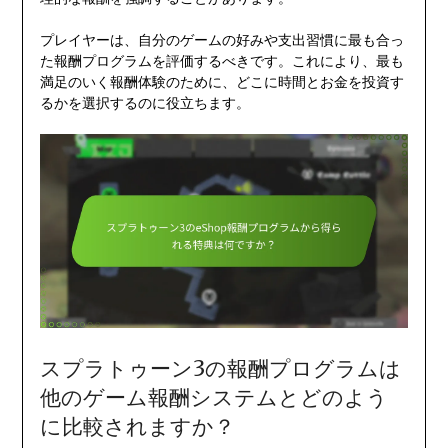
プレイヤーは、自分のゲームの好みや支出習慣に最も合っ
た報酬プログラムを評価するべきです。これにより、最も
満足のいく報酬体験のために、どこに時間とお金を投資す
るかを選択するのに役立ちます。
スプラトゥーン3の報酬プログラムは
他のゲーム報酬システムとどのよう
に比較されますか？