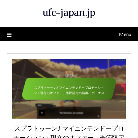
Skip
ufc-japan.jp
to
content
Menu
スプラトゥーン3 マイニンテンドープロ
モーション：現在のオファー、季節限定