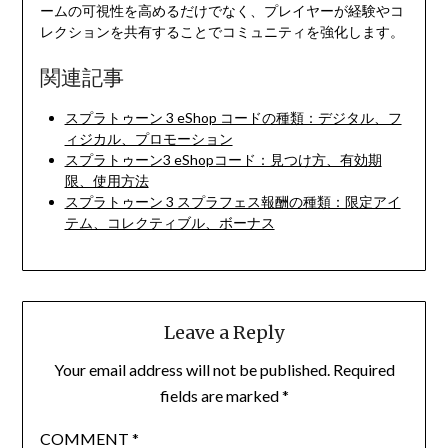
ームの可視性を高めるだけでなく、プレイヤーが経験やコ
レクションを共有することでコミュニティを強化します。
関連記事
スプラトゥーン 3 eShop コードの種類：デジタル、フ
ィジカル、プロモーション
スプラトゥーン3 eShopコード：見つけ方、有効期
限、使用方法
スプラトゥーン 3 スプラフェス報酬の種類：限定アイ
テム、コレクティブル、ボーナス
Leave a Reply
Your email address will not be published.
Required
fields are marked
*
COMMENT
*