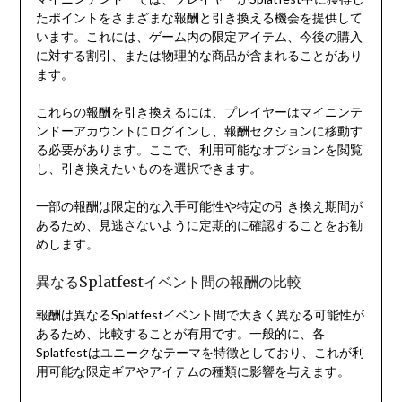
たポイントをさまざまな報酬と引き換える機会を提供して
います。これには、ゲーム内の限定アイテム、今後の購入
に対する割引、または物理的な商品が含まれることがあり
ます。
これらの報酬を引き換えるには、プレイヤーはマイニンテ
ンドーアカウントにログインし、報酬セクションに移動す
る必要があります。ここで、利用可能なオプションを閲覧
し、引き換えたいものを選択できます。
一部の報酬は限定的な入手可能性や特定の引き換え期間が
あるため、見逃さないように定期的に確認することをお勧
めします。
異なるSplatfestイベント間の報酬の比較
報酬は異なるSplatfestイベント間で大きく異なる可能性が
あるため、比較することが有用です。一般的に、各
Splatfestはユニークなテーマを特徴としており、これが利
用可能な限定ギアやアイテムの種類に影響を与えます。