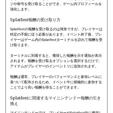
ジや称号を受け取ることができ、ゲーム内プロフィールを
強化します。
Splatfest報酬の受け取り方
Splatfestの報酬を受け取るのは簡単ですが、プレイヤーは
特定の手順に従う必要があります。イベント終了後、プレ
イヤーはゲーム内のSplatfestターミナルを訪れて報酬を受
け取ります。
ターミナルに到着すると、獲得した報酬を示す通知が表示
されます。報酬を受け取るオプションを選択するだけで、
アイテムがプレイヤーのインベントリに追加されます。
報酬は通常、プレイヤーのパフォーマンスと参加レベルに
基づいて配布されるため、イベント中に積極的に参加する
ことでより良い報酬を得ることができます。
Splatfestに関連するマイニンテンドー報酬の引き
換え
マイニンテンドーでは、プレイヤーがSplatfest中に獲得し