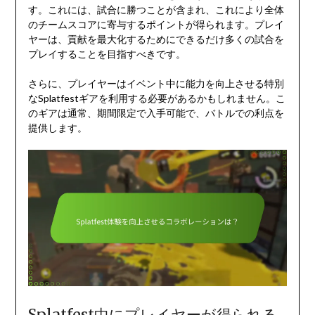
す。これには、試合に勝つことが含まれ、これにより全体
のチームスコアに寄与するポイントが得られます。プレイ
ヤーは、貢献を最大化するためにできるだけ多くの試合を
プレイすることを目指すべきです。
さらに、プレイヤーはイベント中に能力を向上させる特別
なSplatfestギアを利用する必要があるかもしれません。こ
のギアは通常、期間限定で入手可能で、バトルでの利点を
提供します。
Splatfest中にプレイヤーが得られる