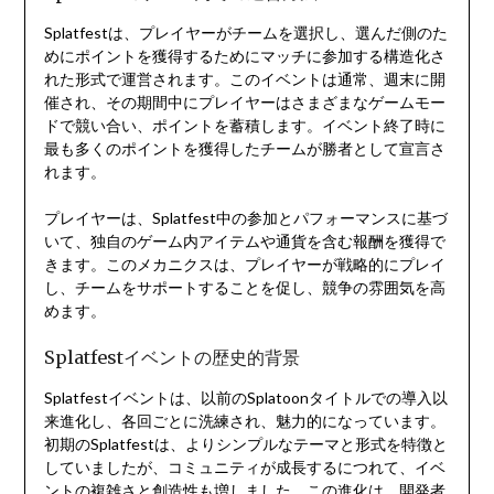
Splatfestは、プレイヤーがチームを選択し、選んだ側のた
めにポイントを獲得するためにマッチに参加する構造化さ
れた形式で運営されます。このイベントは通常、週末に開
催され、その期間中にプレイヤーはさまざまなゲームモー
ドで競い合い、ポイントを蓄積します。イベント終了時に
最も多くのポイントを獲得したチームが勝者として宣言さ
れます。
プレイヤーは、Splatfest中の参加とパフォーマンスに基づ
いて、独自のゲーム内アイテムや通貨を含む報酬を獲得で
きます。このメカニクスは、プレイヤーが戦略的にプレイ
し、チームをサポートすることを促し、競争の雰囲気を高
めます。
Splatfestイベントの歴史的背景
Splatfestイベントは、以前のSplatoonタイトルでの導入以
来進化し、各回ごとに洗練され、魅力的になっています。
初期のSplatfestは、よりシンプルなテーマと形式を特徴と
していましたが、コミュニティが成長するにつれて、イベ
ントの複雑さと創造性も増しました。この進化は、開発者