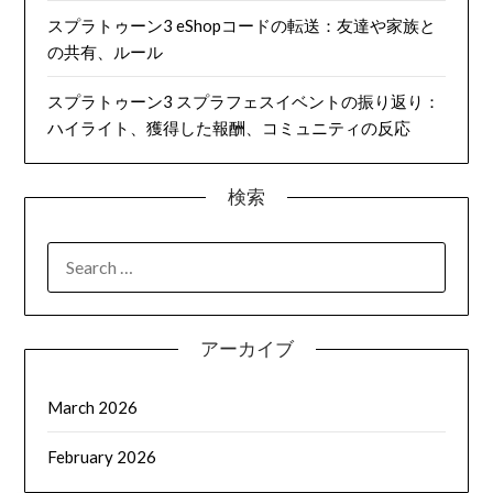
スプラトゥーン3 eShopコードの転送：友達や家族と
の共有、ルール
スプラトゥーン3 スプラフェスイベントの振り返り：
ハイライト、獲得した報酬、コミュニティの反応
検索
SEARCH
FOR:
アーカイブ
March 2026
February 2026