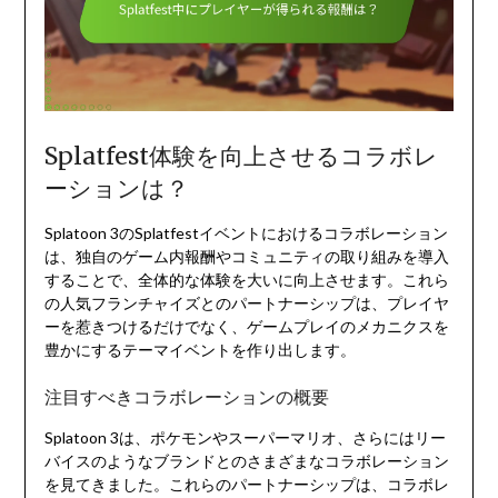
Splatfest体験を向上させるコラボレ
ーションは？
Splatoon 3のSplatfestイベントにおけるコラボレーション
は、独自のゲーム内報酬やコミュニティの取り組みを導入
することで、全体的な体験を大いに向上させます。これら
の人気フランチャイズとのパートナーシップは、プレイヤ
ーを惹きつけるだけでなく、ゲームプレイのメカニクスを
豊かにするテーマイベントを作り出します。
注目すべきコラボレーションの概要
Splatoon 3は、ポケモンやスーパーマリオ、さらにはリー
バイスのようなブランドとのさまざまなコラボレーション
を見てきました。これらのパートナーシップは、コラボレ