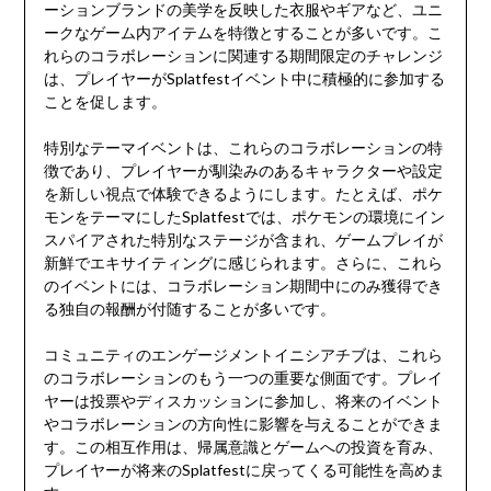
ーションブランドの美学を反映した衣服やギアなど、ユニ
ークなゲーム内アイテムを特徴とすることが多いです。こ
れらのコラボレーションに関連する期間限定のチャレンジ
は、プレイヤーがSplatfestイベント中に積極的に参加する
ことを促します。
特別なテーマイベントは、これらのコラボレーションの特
徴であり、プレイヤーが馴染みのあるキャラクターや設定
を新しい視点で体験できるようにします。たとえば、ポケ
モンをテーマにしたSplatfestでは、ポケモンの環境にイン
スパイアされた特別なステージが含まれ、ゲームプレイが
新鮮でエキサイティングに感じられます。さらに、これら
のイベントには、コラボレーション期間中にのみ獲得でき
る独自の報酬が付随することが多いです。
コミュニティのエンゲージメントイニシアチブは、これら
のコラボレーションのもう一つの重要な側面です。プレイ
ヤーは投票やディスカッションに参加し、将来のイベント
やコラボレーションの方向性に影響を与えることができま
す。この相互作用は、帰属意識とゲームへの投資を育み、
プレイヤーが将来のSplatfestに戻ってくる可能性を高めま